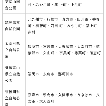
英彦山国
村・みやこ町・築 上町・上毛町
定公園
北九州市・行橋市・直方市・田川市・香春
筑豊県立
町・福智町・苅田 町・みやこ町・築上町・
自然公園
赤村
太宰府県
飯塚市・宮若市・大野城市・太宰府市・筑
立自然公
紫野市・久山町・ 宇美町・篠栗町・須恵町
園
脊振雷山
県立自然
福岡市・糸島市・那珂川市
公園
筑後川県
嘉麻市・朝倉市・久留米市・うきは市・八
立自然公
女市・大刀洗町
園