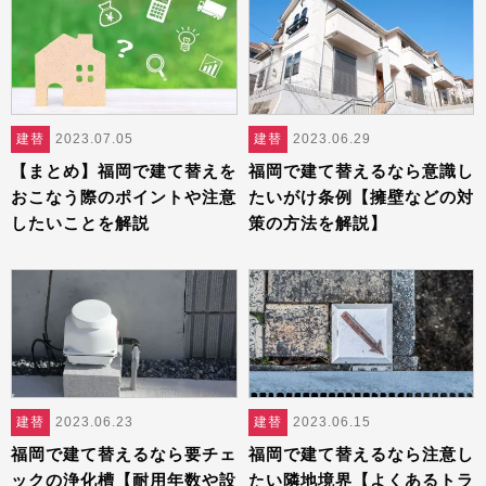
建替
2023.07.05
建替
2023.06.29
【まとめ】福岡で建て替えを
福岡で建て替えるなら意識し
おこなう際のポイントや注意
たいがけ条例【擁壁などの対
したいことを解説
策の方法を解説】
建替
2023.06.23
建替
2023.06.15
福岡で建て替えるなら要チェ
福岡で建て替えるなら注意し
ックの浄化槽【耐用年数や設
たい隣地境界【よくあるトラ