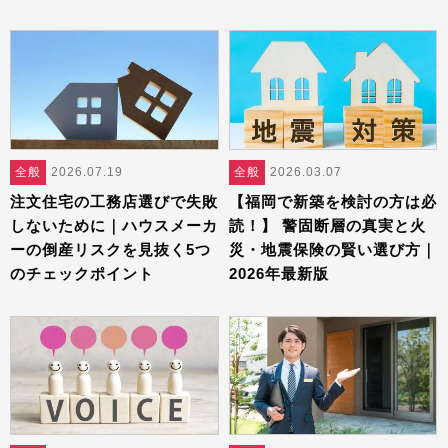
全般
2026.07.19
全般
2026.03.07
注文住宅の工務店選びで失敗
【福岡で新築を検討の方は必
しないために｜ハウスメーカ
読！】 警固断層の真実と火
ーの倒産リスクを見抜く5つ
災・地震保険の賢い選び方｜
のチェックポイント
2026年最新版