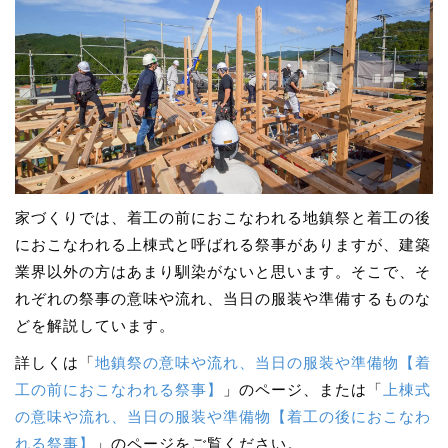
家づくりでは、着工の前におこなわれる地鎮祭と着工の後
におこなわれる上棟式と呼ばれる祭事がありますが、建築
業界以外の方はあまり馴染がないと思います。そこで、そ
れぞれの祭事の意味や流れ、当日の服装や準備するものな
どを解説しています。
詳しくは「
地鎮祭の意味や流れ、当日の服装や準備物【着
工の前におこなわれる祭事】
」のページ、または「
上棟式
の意味や流れ、当日の服装や準備物【着工の後におこなわ
れる祭事】
」のページをご覧ください。