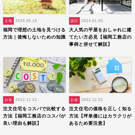
土地
2025.05.19
設計
2024.01.05
福岡で理想の土地を見つける
大人気の平屋をおしゃれに建
方法｜後悔しないための知識
てたい方必見【福岡工務店の
事例と併せて解説】
お金
2022.12.22
お金
2022.12.02
注文住宅をコスパで比較する
注文住宅の価格を正しく知る
方法【福岡工務店のコスパが
方法【坪単価にはカラクリが
良い理由も解説】
あるため要注意】