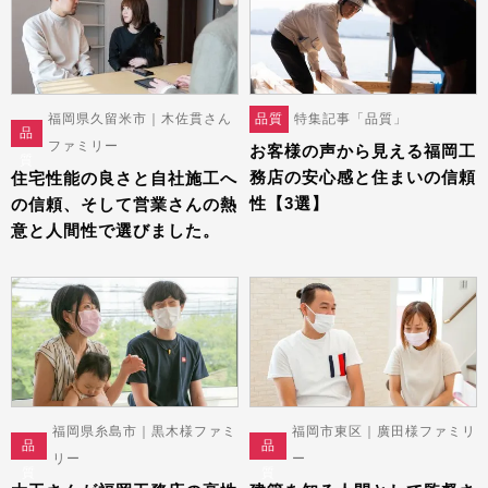
福岡県久留米市｜木佐貫さん
品質
特集記事「品質」
品
ファミリー
お客様の声から見える福岡工
質
務店の安心感と住まいの信頼
住宅性能の良さと自社施工へ
性【3選】
の信頼、そして営業さんの熱
意と人間性で選びました。
福岡県糸島市｜黒木様ファミ
福岡市東区｜廣田様ファミリ
品
品
リー
ー
質
質