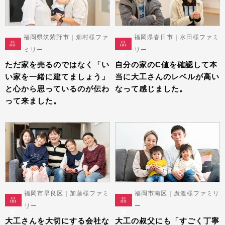
福岡県筑紫野市｜畑村様ファ
福岡県春日市｜水田様ファミ
品
品
ミリー
リー
質
質
ただ家を売るのではなく「い
自分の家のC値を確認して本
い家を一緒に建てましょう」
当に大工さんのレベルが高い
と心から思っているのが伝わ
なって感じました。
って来ました。
福岡市早良区｜加藤様ファミ
福岡市南区｜廣渡様ファミリ
品
品
リー
ー
質
質
大工さんを大切にする会社な
大工の叔父にも「すごく丁寧