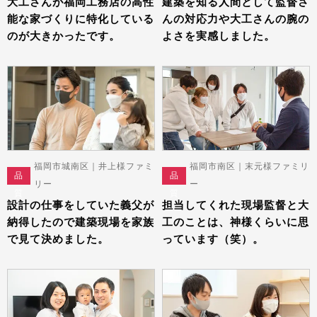
大工さんが福岡工務店の高性
建築を知る人間として監督さ
能な家づくりに特化している
んの対応力や大工さんの腕の
のが大きかったです。
よさを実感しました。
福岡市城南区｜井上様ファミ
福岡市南区｜末元様ファミリ
品
品
リー
ー
質
質
設計の仕事をしていた義父が
担当してくれた現場監督と大
納得したので建築現場を家族
工のことは、神様くらいに思
で見て決めました。
っています（笑）。