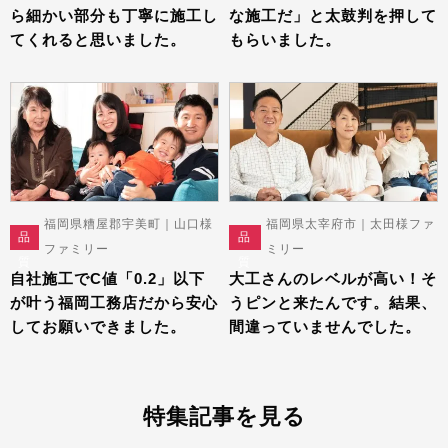
ら細かい部分も丁寧に施工し
な施工だ」と太鼓判を押して
てくれると思いました。
もらいました。
福岡県糟屋郡宇美町｜山口様
福岡県太宰府市｜太田様ファ
品
品
ファミリー
ミリー
質
質
自社施工でC値「0.2」以下
大工さんのレベルが高い！そ
が叶う福岡工務店だから安心
うピンと来たんです。結果、
してお願いできました。
間違っていませんでした。
特集記事を見る