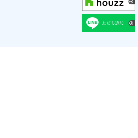
施工エリア：福岡県全域
福岡市
/
北九州市
/
久留米市
/
春日市
/
大野城市
/
太宰府市
/
筑紫野市
/
古賀市
/
福津市
/
宗像市
/
飯塚市
/
宮若市
/
糸島市
/
那珂川市
/
朝倉
市
/
小郡市
/
糟屋郡
/
遠賀郡
/
朝倉郡
/
三井郡
©
福岡県全域の注文住宅は福岡工務店