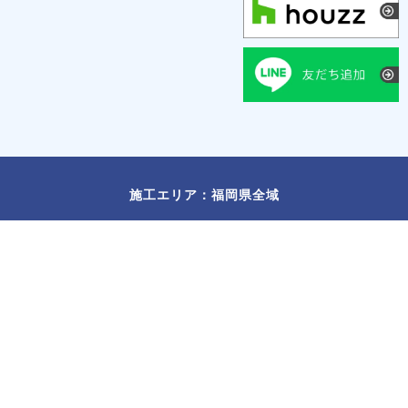
施工エリア：福岡県全域
福岡市
/
北九州市
/
久留米市
/
春日市
/
大野城市
/
太宰府市
/
筑紫野市
/
古賀市
/
福津市
/
宗像市
/
飯塚市
/
宮若市
/
糸島市
/
那珂川市
/
朝倉
市
/
小郡市
/
糟屋郡
/
遠賀郡
/
朝倉郡
/
三井郡
©
福岡県全域の注文住宅は福岡工務店