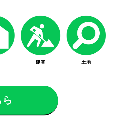
建替
土地
ちら