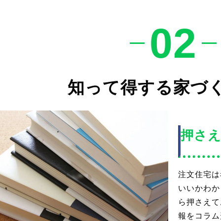
02
知って得する家づ
押さ
注文住宅は
いいかわか
ら押さえて
報をコラム