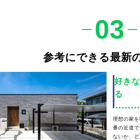
03
参考にできる最新
好き
る
理想の家を
番の近道で
ないか、ど