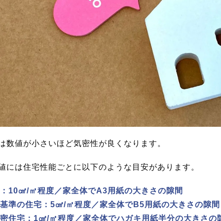
は数値が小さいほど気密性が良くなります。
値には住宅性能ごとに以下のような目安があります。
：10㎠/㎡程度／家全体でA3用紙の大きさの隙間
基準の住宅：5㎠/㎡程度／家全体でB5用紙の大きさの隙間
密住宅：1㎠/㎡程度／家全体でハガキ用紙半分の大きさの