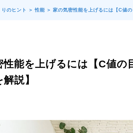
くりのヒント
＞
性能
＞
家の気密性能を上げるには【C値
密性能を上げるには【C値の
を解説】