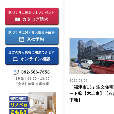
家づくりに役立つ本プレゼント
カタログ請求
家づくりに関するお悩みを解決
来社予約
遠方の方も気軽に相談できます
オンライン相談
092-586-7658
【営業】09:00～18:00
2026.08.07
【定休】毎週/火曜水曜
「福津市13」注文住
ート⑧【木工事】【石
下地】