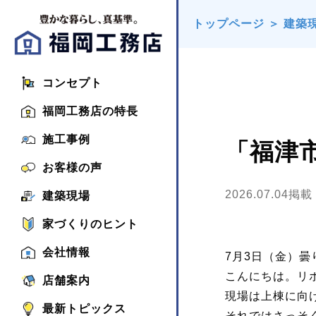
トップページ
＞
建築
コンセプト
福岡工務店の特長
施工事例
「福津
お客様の声
2026.07.04掲載
建築現場
家づくりのヒント
会社情報
7月3日（金）曇
こんにちは。リ
店舗案内
現場は上棟に向
最新トピックス
それではさっそ