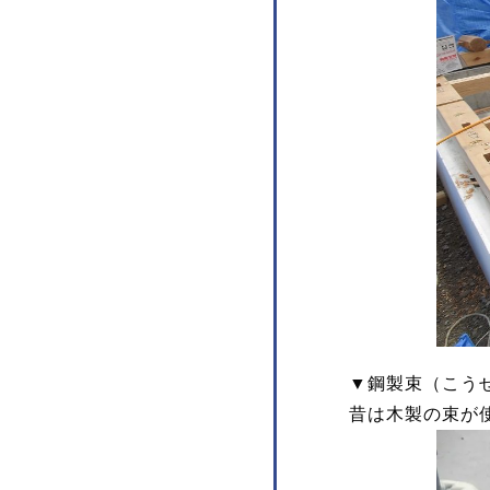
▼鋼製束（こう
昔は木製の束が