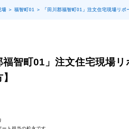
現場
＞
福智町01
＞
「田川郡福智町01」注文住宅現場リポ
郡福智町01」注文住宅現場
方】
り
ポート担当の松永です。