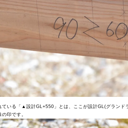
ている「▲設計GL+550」とは、ここが設計GL(グランド
味の印です。