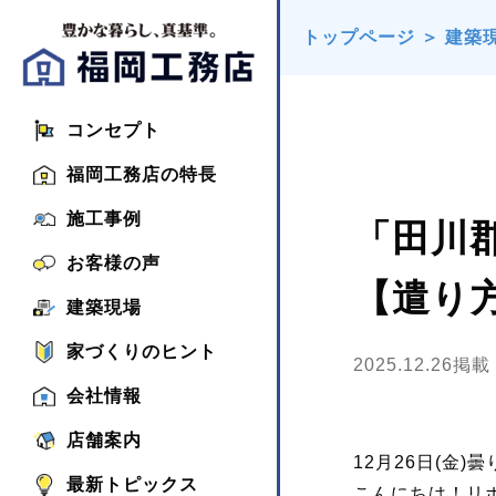
トップページ
＞
建築
コンセプト
福岡工務店の特長
施工事例
「田川
お客様の声
【遣り
建築現場
家づくりのヒント
2025.12.26掲載
会社情報
店舗案内
12月26日(金)曇
最新トピックス
こんにちは！リ