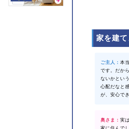
家を建て
ご主人：
本
です。だか
ないかとい
心配だなと
が、安心で
奥さま：
実
家に住んで