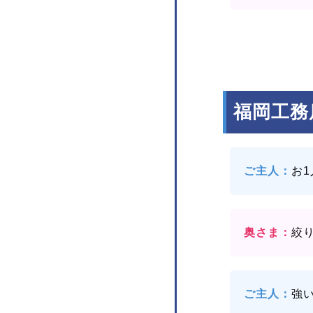
福岡工務
ご主人：
お
奥さま：
絞
ご主人：
強