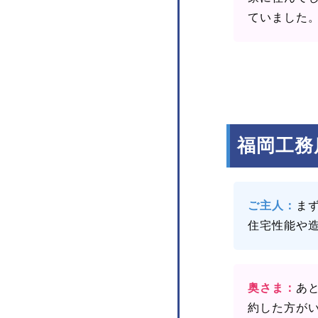
ていました
福岡工務
ご主人：
ま
住宅性能や
奥さま：
あ
約した方が