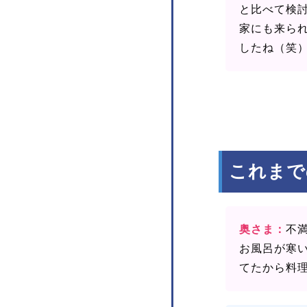
と比べて検
家にも来ら
したね（笑
これまで
奥さま：
不
お風呂が寒
てたから料