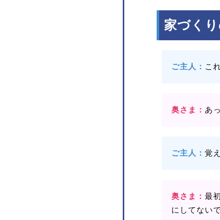
家づくり
ご主人：
こ
奥さま：
あ
ご主人：
覚
奥さま：
最
にしてない