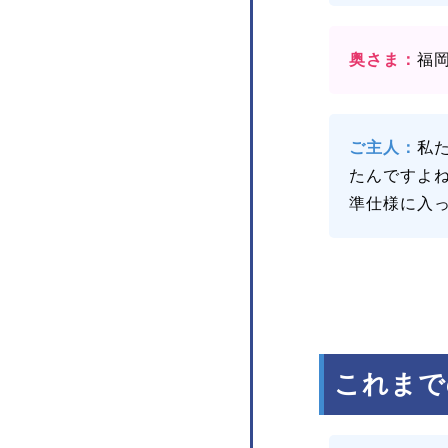
奥さま：
福
ご主人：
私
たんですよ
準仕様に入
これまで