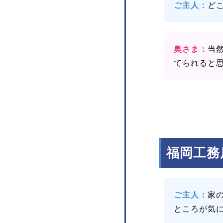
ご主人：
ど
奥さま：
当
てられると
福岡工務
ご主人：
家
ところが気