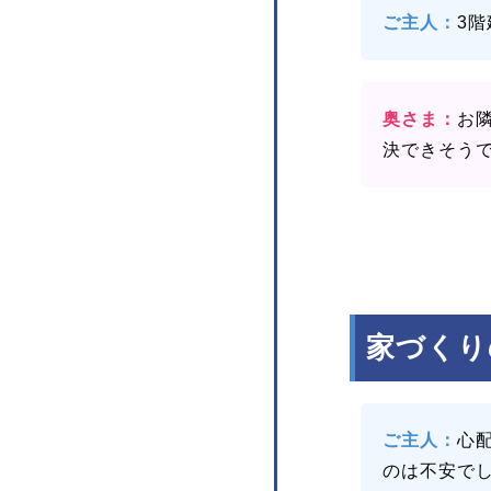
ご主人：
3
奥さま：
お
決できそう
家づくり
ご主人：
心
のは不安で