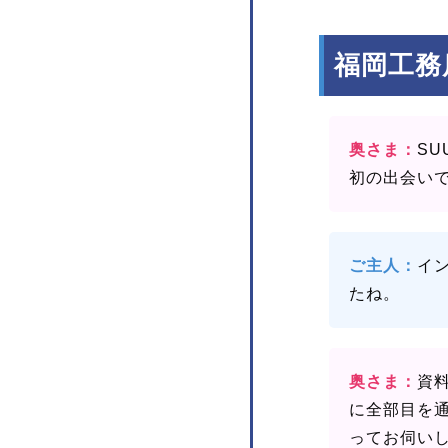
福岡工務
奥さま：
S
初の出会い
ご主人：
イ
たね。
奥さま：
資
に全部目を
ってお伺い