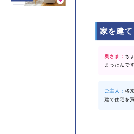
家を建て
奥さま：
ち
まったんで
ご主人：
将
建て住宅を