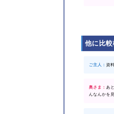
他に比較
ご主人：
資
奥さま：
あ
んなんかを