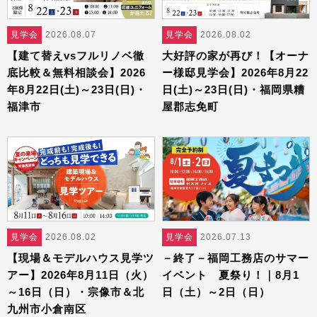
見学会
2026.08.07
見学会
2026.08.02
【建て替えvsフルリノベ徹
大好評の家が再び！【オーナ
底比較＆無料相談会】2026
ー様邸見学会】2026年8月22
年8月22日(土)～23日(日)・
日(土)～23日(日)・福岡県糟
福津市
屋郡志免町
見学会
2026.08.02
見学会
2026.07.13
【現場＆モデルハウス見学ツ
－終了－福岡工務店のサマー
アー】2026年8月11日（火）
イベント 夏祭り！｜8月1
～16日（日）・宗像市＆北
日（土）～2日（日）
九州市小倉南区