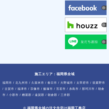
施工エリア：福岡県全域
福岡市
/
北九州市
/
久留米市
/
春日市
/
大野城市
/
太宰府市
/
筑紫野市
/
古賀市
/
福津市
/
宗像市
/
飯塚市
/
宮若市
/
糸島市
/
那珂川市
/
朝倉
市
/
小郡市
/
糟屋郡
/
遠賀郡
/
朝倉郡
/
三井郡
©
福岡県全域の注文住宅は福岡工務店