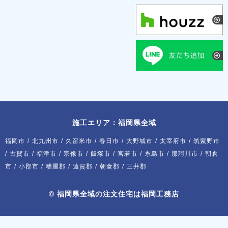
施工エリア：福岡県全域
福岡市
/
北九州市
/
久留米市
/
春日市
/
大野城市
/
太宰府市
/
筑紫野市
/
古賀市
/
福津市
/
宗像市
/
飯塚市
/
宮若市
/
糸島市
/
那珂川市
/
朝倉
市
/
小郡市
/
糟屋郡
/
遠賀郡
/
朝倉郡
/
三井郡
©
福岡県全域の注文住宅は福岡工務店