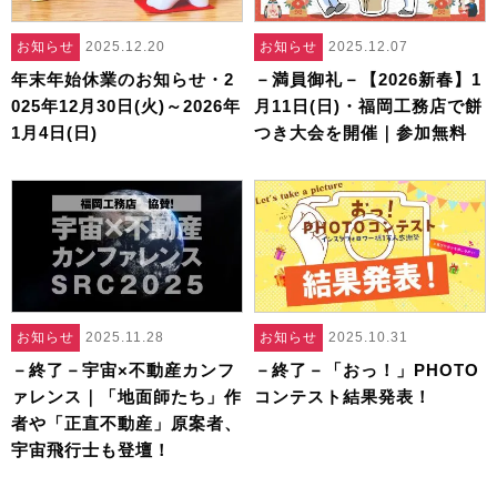
お知らせ
2025.12.20
お知らせ
2025.12.07
年末年始休業のお知らせ・2
－満員御礼－【2026新春】1
025年12月30日(火)～2026年
月11日(日)・福岡工務店で餅
1月4日(日)
つき大会を開催｜参加無料
お知らせ
2025.11.28
お知らせ
2025.10.31
－終了－宇宙×不動産カンフ
－終了－「おっ！」PHOTO
ァレンス｜「地面師たち」作
コンテスト結果発表！
者や「正直不動産」原案者、
宇宙飛行士も登壇！