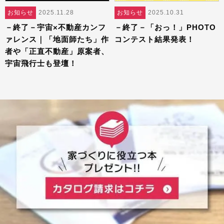
お知らせ
2025.11.28
お知らせ
2025.10.31
－終了－宇宙×不動産カンフ
－終了－「おっ！」PHOTO
ァレンス｜「地面師たち」作
コンテスト結果発表！
者や「正直不動産」原案者、
宇宙飛行士も登壇！