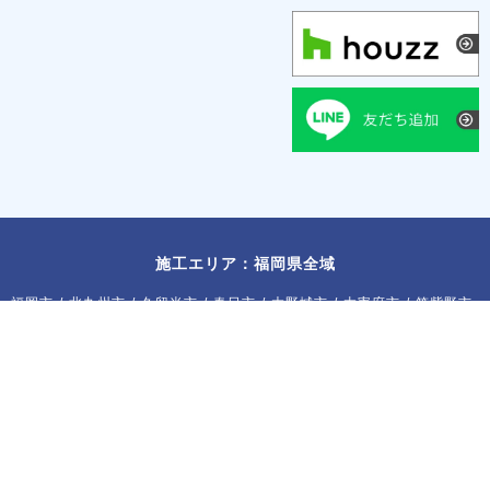
施工エリア：福岡県全域
福岡市
/
北九州市
/
久留米市
/
春日市
/
大野城市
/
太宰府市
/
筑紫野市
/
古賀市
/
福津市
/
宗像市
/
飯塚市
/
宮若市
/
糸島市
/
那珂川市
/
朝倉
市
/
小郡市
/
糟屋郡
/
遠賀郡
/
朝倉郡
/
三井郡
©
福岡県全域の注文住宅は福岡工務店