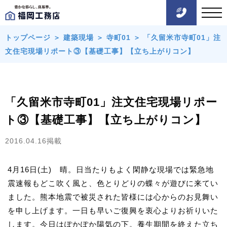
トップページ
＞
建築現場
＞
寺町01
＞
「久留米市寺町01」注
文住宅現場リポート③【基礎工事】【立ち上がりコン】
「久留米市寺町01」注文住宅現場リポー
ト③【基礎工事】【立ち上がりコン】
2016.04.16掲載
4月16日(土) 晴。日当たりもよく閑静な現場では緊急地
震速報もどこ吹く風と、色とりどりの蝶々が遊びに来てい
ました。熊本地震で被災された皆様には心からのお見舞い
を申し上げます。一日も早いご復興を衷心よりお祈りいた
します。今日はぽかぽか陽気の下。養生期間を終えた立ち