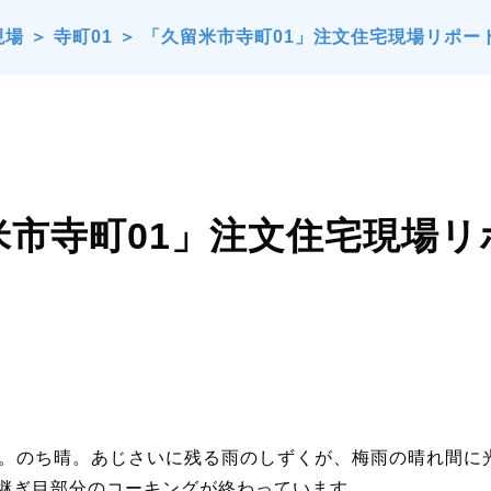
現場
＞
寺町01
＞
「久留米市寺町01」注文住宅現場リポー
米市寺町01」注文住宅現場
 雨。のち晴。あじさいに残る雨のしずくが、梅雨の晴れ間
)継ぎ目部分のコーキングが終わっています。