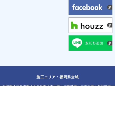
施工エリア：福岡県全域
福岡市
/
北九州市
/
久留米市
/
春日市
/
大野城市
/
太宰府市
/
筑紫野市
/
古賀市
/
福津市
/
宗像市
/
飯塚市
/
宮若市
/
糸島市
/
那珂川市
/
朝倉
市
/
小郡市
/
糟屋郡
/
遠賀郡
/
朝倉郡
/
三井郡
©
福岡県全域の注文住宅は福岡工務店