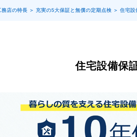
工務店の特長
＞
充実の5大保証と無償の定期点検
＞
住宅設
住宅設備保