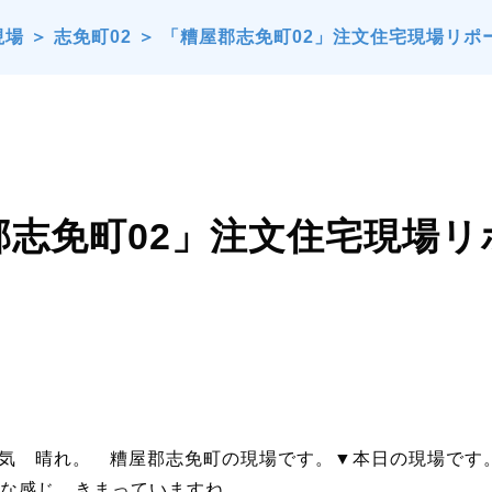
現場
＞
志免町02
＞
「糟屋郡志免町02」注文住宅現場リポ
郡志免町02」注文住宅現場
 天気 晴れ。 糟屋郡志免町の現場です。▼本日の現場で
な感じ。きまっていますね。