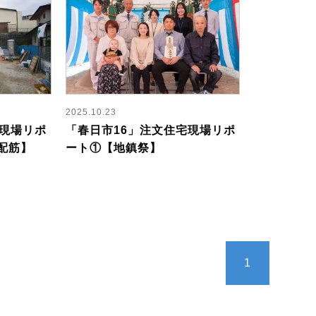
2025.10.23
宅現場リポ
「春日市16」注文住宅現場リポ
配筋】
ート①【地鎮祭】
1