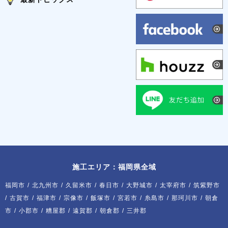
施工エリア：福岡県全域
福岡市
/
北九州市
/
久留米市
/
春日市
/
大野城市
/
太宰府市
/
筑紫野市
/
古賀市
/
福津市
/
宗像市
/
飯塚市
/
宮若市
/
糸島市
/
那珂川市
/
朝倉
市
/
小郡市
/
糟屋郡
/
遠賀郡
/
朝倉郡
/
三井郡