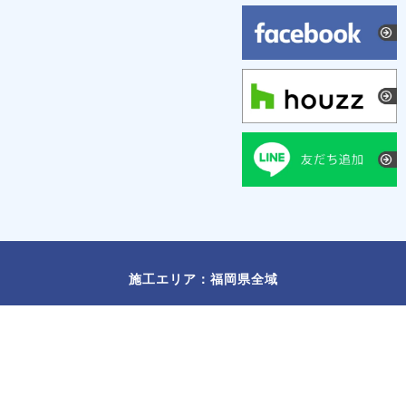
施工エリア：福岡県全域
福岡市
/
北九州市
/
久留米市
/
春日市
/
大野城市
/
太宰府市
/
筑紫野市
/
古賀市
/
福津市
/
宗像市
/
飯塚市
/
宮若市
/
糸島市
/
那珂川市
/
朝倉
市
/
小郡市
/
糟屋郡
/
遠賀郡
/
朝倉郡
/
三井郡
©
福岡県全域の注文住宅は福岡工務店