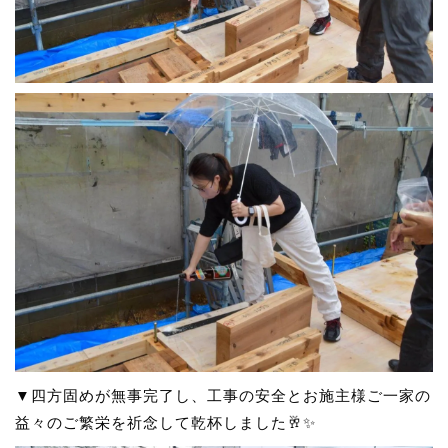
▼四方固めが無事完了し、工事の安全とお施主様ご一家の
益々のご繁栄を祈念して乾杯しました🥂✨