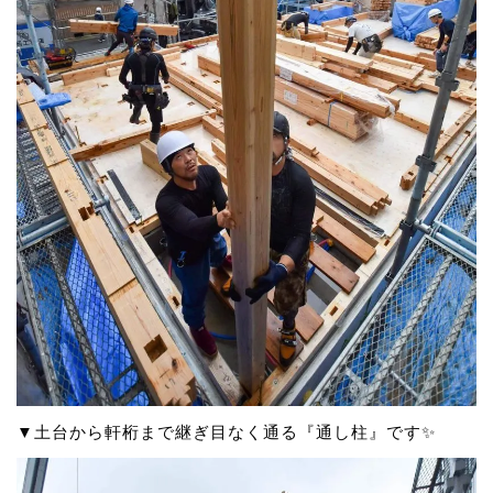
▼土台から軒桁まで継ぎ目なく通る『通し柱』です✨