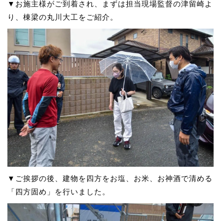
▼お施主様がご到着され、まずは担当現場監督の津留崎よ
り、棟梁の丸川大工をご紹介。
▼ご挨拶の後、建物を四方をお塩、お米、お神酒で清める
「四方固め」を行いました。