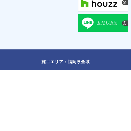
施工エリア：福岡県全域
福岡市
/
北九州市
/
久留米市
/
春日市
/
大野城市
/
太宰府市
/
筑紫野市
/
古賀市
/
福津市
/
宗像市
/
飯塚市
/
宮若市
/
糸島市
/
那珂川市
/
朝倉
市
/
小郡市
/
糟屋郡
/
遠賀郡
/
朝倉郡
/
三井郡
©
福岡県全域の注文住宅は福岡工務店