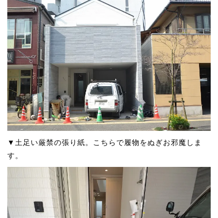
▼土足い厳禁の張り紙。こちらで履物をぬぎお邪魔しま
す。