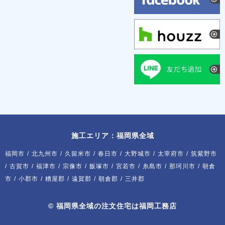
施工エリア：福岡県全域
福岡市
/
北九州市
/
久留米市
/
春日市
/
大野城市
/
太宰府市
/
筑紫野市
/
古賀市
/
福津市
/
宗像市
/
飯塚市
/
宮若市
/
糸島市
/
那珂川市
/
朝倉
市
/
小郡市
/
糟屋郡
/
遠賀郡
/
朝倉郡
/
三井郡
©
福岡県全域の注文住宅は福岡工務店