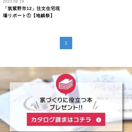
2023.06.19
「筑紫野市12」注文住宅現
場リポート①【地鎮祭】
1