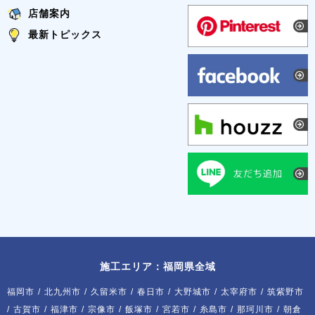
店舗案内
最新トピックス
施工エリア：福岡県全域
福岡市
/
北九州市
/
久留米市
/
春日市
/
大野城市
/
太宰府市
/
筑紫野市
/
古賀市
/
福津市
/
宗像市
/
飯塚市
/
宮若市
/
糸島市
/
那珂川市
/
朝倉