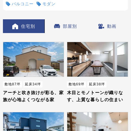
バルコニー
モダン
住宅別
部屋別
動画
敷地87坪
延床34坪
敷地69坪
延床38坪
アーチと吹き抜けが彩る、家
木目とモノトーンが織りな
族が心地よくつながる家
す、上質な暮らしの住まい