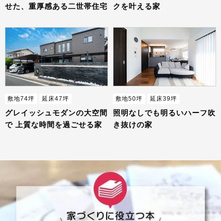
せた、重厚感ある二世帯住宅
クを叶える家
敷地74坪
延床47坪
敷地50坪
延床39坪
グレイッシュモダンの大空間
照明なしでも明るいハーフ吹
で 上質な時間を過ごせる家
き抜けの家