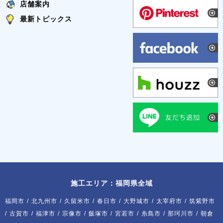
店舗案内
最新トピックス
施工エリア：福岡県全域
福岡市
/
北九州市
/
久留米市
/
春日市
/
大野城市
/
太宰府市
/
筑紫野市
/
古賀市
/
福津市
/
宗像市
/
飯塚市
/
宮若市
/
糸島市
/
那珂川市
/
朝倉