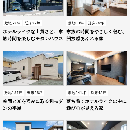
敷地63坪
延床39坪
敷地83坪
延床29坪
ホテルライクな上質さと、家
家族の時間をやさしく包む、
族時間を楽しむモダンハウス
開放感あふれる家
敷地187坪
延床36坪
敷地241坪
延床43坪
空間と光を巧みに彩る和モダ
落ち着くホテルライクの中に
ンの平屋
遊び心が見える家