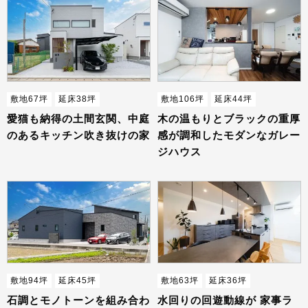
敷地67坪
延床38坪
敷地106坪
延床44坪
愛猫も納得の土間玄関、中庭
木の温もりとブラックの重厚
のあるキッチン吹き抜けの家
感が調和したモダンなガレー
ジハウス
敷地94坪
延床45坪
敷地63坪
延床36坪
石調とモノトーンを組み合わ
水回りの回遊動線が 家事ラ