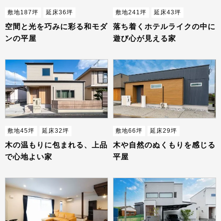
敷地187坪
延床36坪
敷地241坪
延床43坪
空間と光を巧みに彩る和モダ
落ち着くホテルライクの中に
ンの平屋
遊び心が見える家
敷地45坪
延床32坪
敷地66坪
延床29坪
木の温もりに包まれる、上品
木や自然のぬくもりを感じる
で心地よい家
平屋