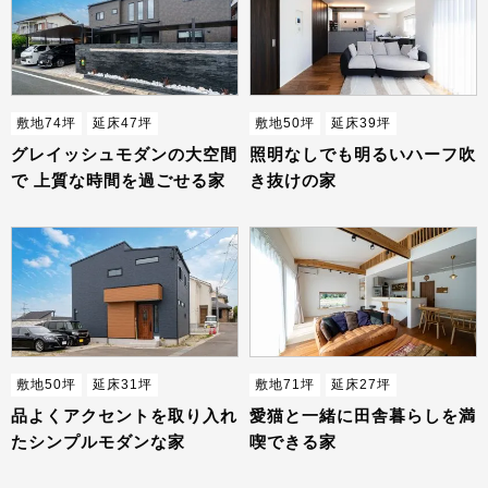
敷地74坪
延床47坪
敷地50坪
延床39坪
グレイッシュモダンの大空間
照明なしでも明るいハーフ吹
で 上質な時間を過ごせる家
き抜けの家
敷地50坪
延床31坪
敷地71坪
延床27坪
品よくアクセントを取り入れ
愛猫と一緒に田舎暮らしを満
たシンプルモダンな家
喫できる家