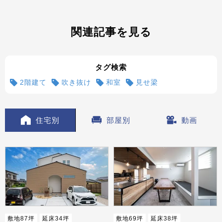
関連記事を見る
タグ検索
2階建て
吹き抜け
和室
見せ梁
住宅別
部屋別
動画
敷地87坪
延床34坪
敷地69坪
延床38坪