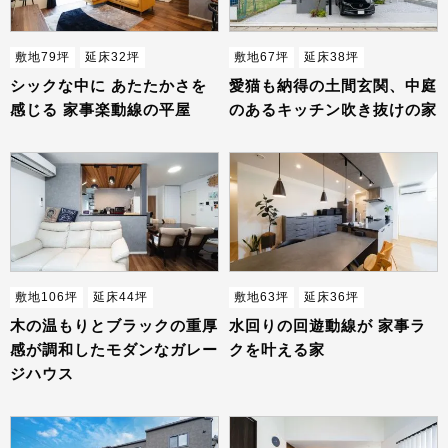
敷地79坪
延床32坪
敷地67坪
延床38坪
シックな中に あたたかさを
愛猫も納得の土間玄関、中庭
感じる 家事楽動線の平屋
のあるキッチン吹き抜けの家
敷地106坪
延床44坪
敷地63坪
延床36坪
木の温もりとブラックの重厚
水回りの回遊動線が 家事ラ
感が調和したモダンなガレー
クを叶える家
ジハウス