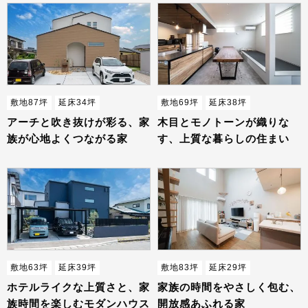
敷地87坪
延床34坪
敷地69坪
延床38坪
アーチと吹き抜けが彩る、家
木目とモノトーンが織りな
族が心地よくつながる家
す、上質な暮らしの住まい
敷地63坪
延床39坪
敷地83坪
延床29坪
ホテルライクな上質さと、家
家族の時間をやさしく包む、
族時間を楽しむモダンハウス
開放感あふれる家