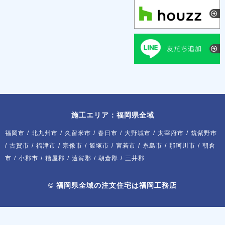
施工エリア：福岡県全域
福岡市
/
北九州市
/
久留米市
/
春日市
/
大野城市
/
太宰府市
/
筑紫野市
/
古賀市
/
福津市
/
宗像市
/
飯塚市
/
宮若市
/
糸島市
/
那珂川市
/
朝倉
市
/
小郡市
/
糟屋郡
/
遠賀郡
/
朝倉郡
/
三井郡
©
福岡県全域の注文住宅は福岡工務店