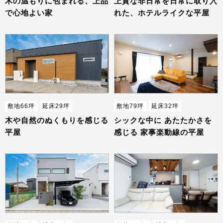
木の温もりに包まれる、上品
上質な非日常を日常に取り入
で心地よい家
れた、ホテルライクな平屋
敷地66坪
延床29坪
敷地79坪
延床32坪
木や自然のぬくもりを感じる
シックな中に あたたかさを
平屋
感じる 家事楽動線の平屋