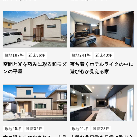
敷地187坪
延床36坪
敷地241坪
延床43坪
空間と光を巧みに彩る和モダ
落ち着くホテルライクの中に
ンの平屋
遊び心が見える家
敷地45坪
延床32坪
敷地91坪
延床28坪