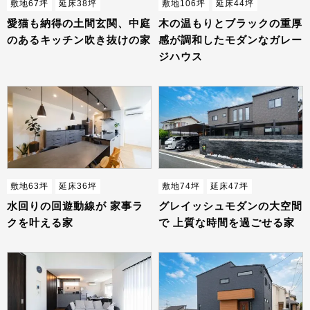
敷地67坪
延床38坪
敷地106坪
延床44坪
愛猫も納得の土間玄関、中庭
木の温もりとブラックの重厚
のあるキッチン吹き抜けの家
感が調和したモダンなガレー
ジハウス
敷地63坪
延床36坪
敷地74坪
延床47坪
水回りの回遊動線が 家事ラ
グレイッシュモダンの大空間
クを叶える家
で 上質な時間を過ごせる家