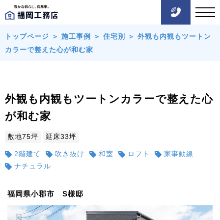
トップページ
＞
施工事例
＞
住宅別
＞
外観も内観もツートン
カラーで整えた心が和む家
外観も内観もツートンカラーで整えた心
が和む家
敷地75坪
延床33坪
2階建て
吹き抜け
和室
ロフト
家事動線
ナチュラル
福岡県小郡市 S様邸